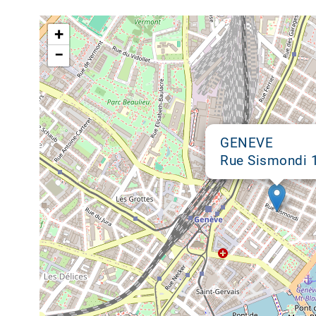
Google map
+
−
GENEVE
Rue Sismondi 