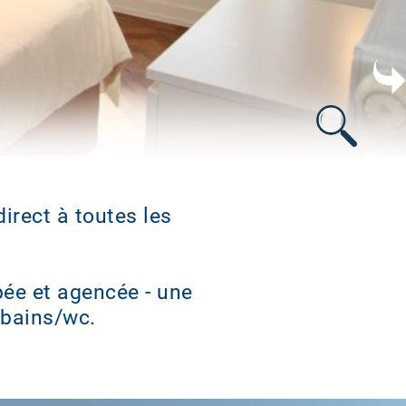
s
direct à toutes les
pée et agencée - une
 bains/wc.