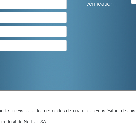
vérification
Logements meublés
Locaux commerc
Logements non meublés
Parkings et gara
Objets en vente
ndes de visites et les demandes de location, en vous évitant de saisi
 exclusif de Nettilac SA