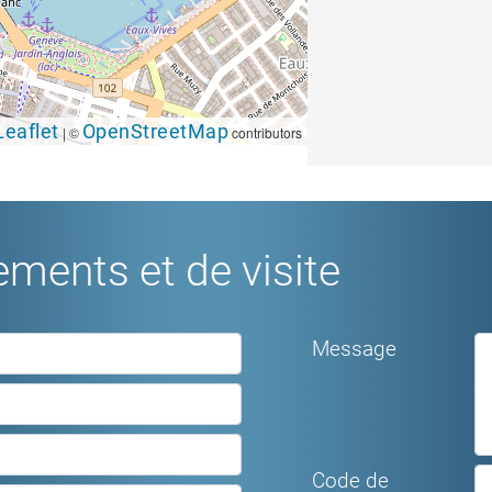
Leaflet
OpenStreetMap
|
©
contributors
ments et de visite
Message
Code de