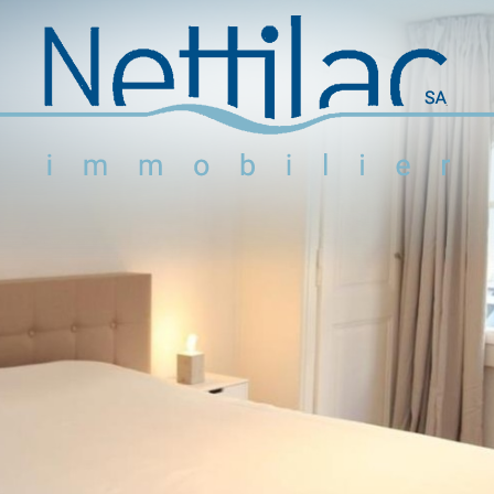
Logements meublés
Logements non meublés
Parkings et garages
Locaux commerciaux
Objets en vente
Activité
+41 22 312 04 75
^