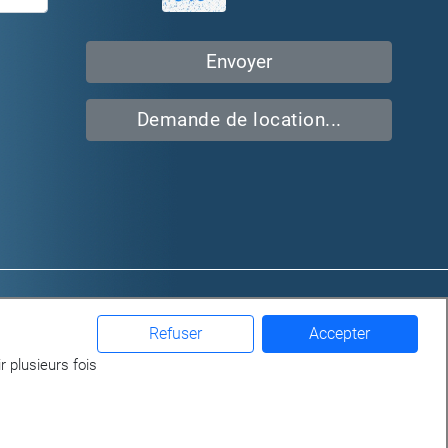
Demande de location...
iaux
Qui sommes-nous?
ges
Location
Refuser
Accepter
Gérance
r plusieurs fois
Achat / Vente