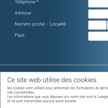
Téléphone *
Adresse
Numéro postal
Localité
/
Pays
Rue du Parc 4 - 1207 GENEVE
Ce site web utilise des cookies.
Tél. +41 22 312 04 50 - fax +41 22 312 04
75
les cookies sont utilisés pour préremplir les formulaires de dema
info@nettilac.ch -
www.nettilac.ch
vos coordonnées.
Les informations que vous déposez sur notre site sont à l'usage
et ne sont transmises aucune autre société.