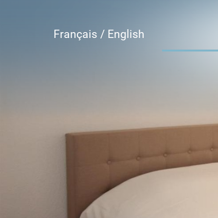
Français /
English