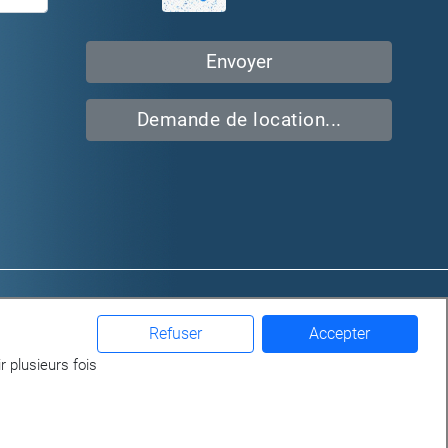
Demande de location...
iaux
Qui sommes-nous?
ges
Location
Refuser
Accepter
Gérance
r plusieurs fois
Achat / Vente