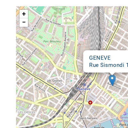
Google map
+
−
GENEVE
Rue Sismondi 