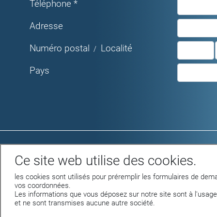
Téléphone *
Adresse
Numéro postal
Localité
/
Pays
Rue du Parc 4 - 1207 GENEVE
Ce site web utilise des cookies.
Tél. +41 22 312 04 50 - fax +41 22 312 04
75
les cookies sont utilisés pour préremplir les formulaires de dema
info@nettilac.ch -
www.nettilac.ch
vos coordonnées.
Les informations que vous déposez sur notre site sont à l'usage
et ne sont transmises aucune autre société.