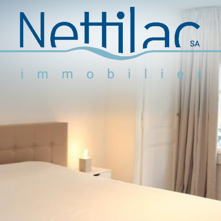
Logements meublés
Logements non meublés
Parkings et garages
Locaux commerciaux
Objets en vente
Activité
+41 22 312 04 75
^